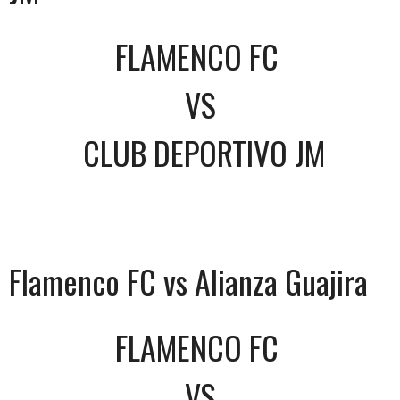
FLAMENCO FC
VS
CLUB DEPORTIVO JM
Flamenco FC vs Alianza Guajira
FLAMENCO FC
VS