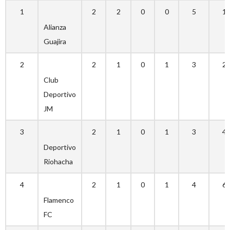
1
2
2
0
0
5
1
Alianza
Guajira
2
2
1
0
1
3
2
Club
Deportivo
JM
3
2
1
0
1
3
4
Deportivo
Riohacha
4
2
1
0
1
4
6
Flamenco
FC