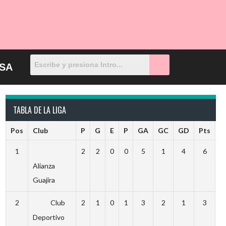
SA
TABLA DE LA LIGA
Pos
Club
P
G
E
P
GA
GC
GD
Pts
1
2
2
0
0
5
1
4
6
Alianza
Guajira
2
Club
2
1
0
1
3
2
1
3
Deportivo