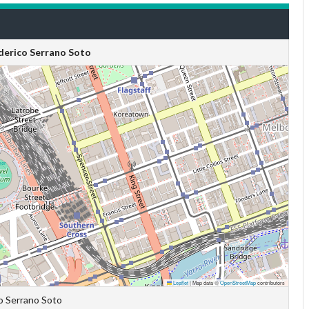
derico Serrano Soto
Leaflet
|
Map data ©
OpenStreetMap
contributors
o Serrano Soto