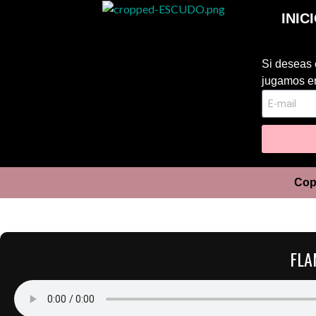
INIC
Si deseas 
jugamos en
Cop
FLA