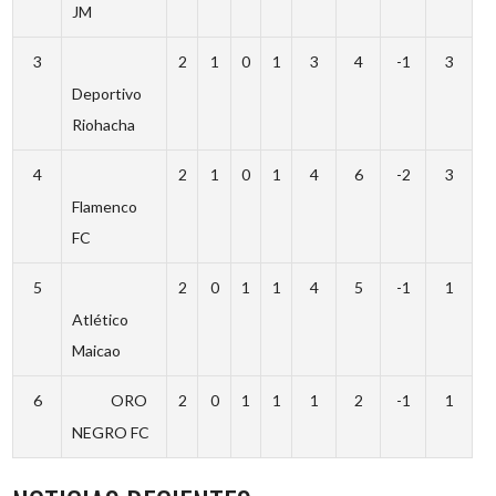
JM
3
2
1
0
1
3
4
-1
3
Deportivo
Riohacha
4
2
1
0
1
4
6
-2
3
Flamenco
FC
5
2
0
1
1
4
5
-1
1
Atlético
Maicao
6
ORO
2
0
1
1
1
2
-1
1
NEGRO FC