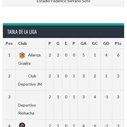
Estadio Federico Serrano Soto
TABLA DE LA LIGA
Pos
Club
P
G
E
P
GA
GC
GD
Pts
1
Alianza
2
2
0
0
5
1
4
6
Guajira
2
Club
2
1
0
1
3
2
1
3
Deportivo JM
3
2
1
0
1
3
4
-1
3
Deportivo
Riohacha
4
2
1
0
1
4
6
-2
3