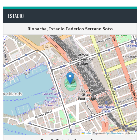
ESTADIO
Riohacha, Estadio Federico Serrano Soto
Leaflet
|
Map data ©
OpenStreetMap
contributors