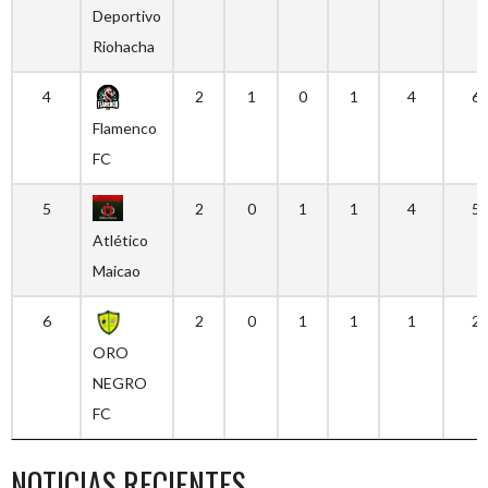
Deportivo
Riohacha
4
2
1
0
1
4
6
Flamenco
FC
5
2
0
1
1
4
5
Atlético
Maicao
6
2
0
1
1
1
2
ORO
NEGRO
FC
NOTICIAS RECIENTES