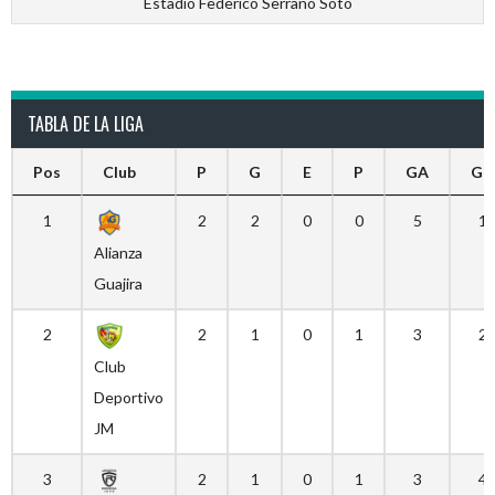
Estadio Federico Serrano Soto
TABLA DE LA LIGA
Pos
Club
P
G
E
P
GA
GC
1
2
2
0
0
5
1
Alianza
Guajira
2
2
1
0
1
3
2
Club
Deportivo
JM
3
2
1
0
1
3
4