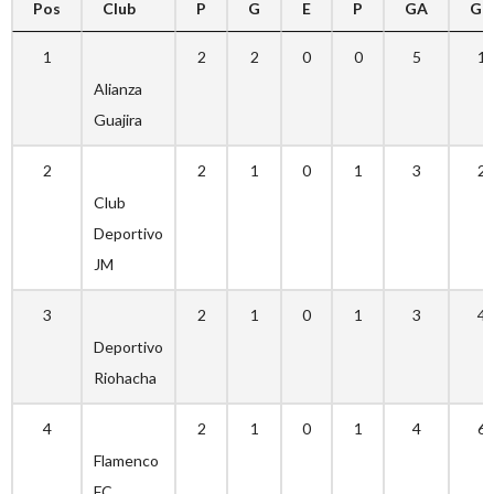
Pos
Club
P
G
E
P
GA
GC
1
2
2
0
0
5
1
Alianza
Guajira
2
2
1
0
1
3
2
Club
Deportivo
JM
3
2
1
0
1
3
4
Deportivo
Riohacha
4
2
1
0
1
4
6
Flamenco
FC