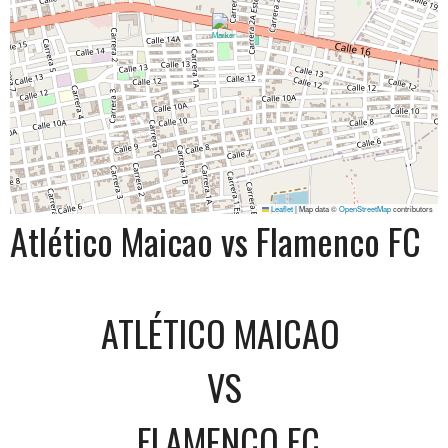
Leaflet
|
Map data ©
OpenStreetMap
contributors
Atlético Maicao vs Flamenco FC
ATLÉTICO MAICAO
VS
FLAMENCO FC