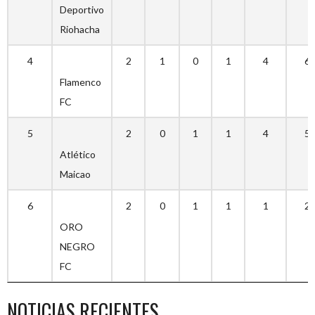
Deportivo
Riohacha
4
2
1
0
1
4
6
Flamenco
FC
5
2
0
1
1
4
5
Atlético
Maicao
6
2
0
1
1
1
2
ORO
NEGRO
FC
NOTICIAS RECIENTES