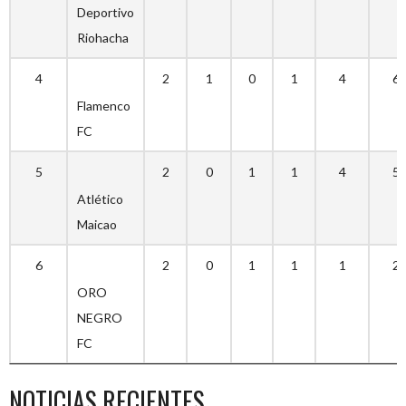
Deportivo
Riohacha
4
2
1
0
1
4
6
Flamenco
FC
5
2
0
1
1
4
5
Atlético
Maicao
6
2
0
1
1
1
2
ORO
NEGRO
FC
NOTICIAS RECIENTES