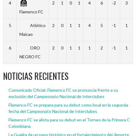
4
2
1
0
1
4
6
-2
3
Flamenco FC
5
Atlético
2
0
1
1
4
5
-1
1
Maicao
6
ORO
2
0
1
1
1
2
-1
1
NEGRO FC
NOTICIAS RECIENTES
Comunicado Oficial: Flamenco FC se pronuncia frente a su
exclusión del Campeonato Nacional de Interclubes
Flamenco FC se prepara para su debut como local en la segunda
fecha del Campeonato Nacional de Interclubes
Flamenco FC se alista para su debut en el Torneo de la Primera C
Colombiana
La Guajira da un paso histórico en el fortalecimiento del deporte