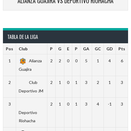
ALIANZA GUAJIRA VS DEPORTIVO RIOHACHA
TABLA DE LA LIGA
Pos
Club
P
G
E
P
GA
GC
GD
Pts
1
Alianza
2
2
0
0
5
1
4
6
Guajira
2
Club
2
1
0
1
3
2
1
3
Deportivo JM
3
2
1
0
1
3
4
-1
3
Deportivo
Riohacha