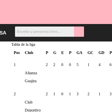
SA
Tabla de la liga
Pos
Club
P
G
E
P
GA
GC
GD
P
1
2
2
0
0
5
1
4
6
Alianza
Guajira
2
2
1
0
1
3
2
1
3
Club
Deportivo