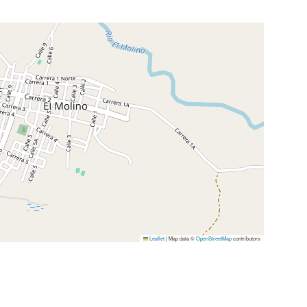
Leaflet
|
Map data ©
OpenStreetMap
contributors