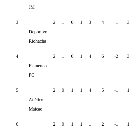
JM
3
2
1
0
1
3
4
-1
3
Deportivo
Riohacha
4
2
1
0
1
4
6
-2
3
Flamenco
FC
5
2
0
1
1
4
5
-1
1
Atlético
Maicao
6
2
0
1
1
1
2
-1
1