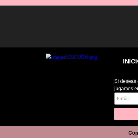
INIC
Si deseas 
jugamos en
Cop