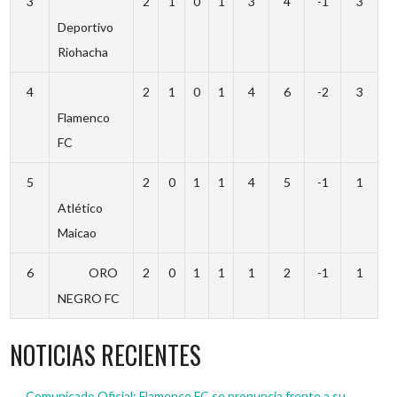
3
2
1
0
1
3
4
-1
3
Deportivo
Riohacha
4
2
1
0
1
4
6
-2
3
Flamenco
FC
5
2
0
1
1
4
5
-1
1
Atlético
Maicao
6
ORO
2
0
1
1
1
2
-1
1
NEGRO FC
NOTICIAS RECIENTES
Comunicado Oficial: Flamenco FC se pronuncia frente a su