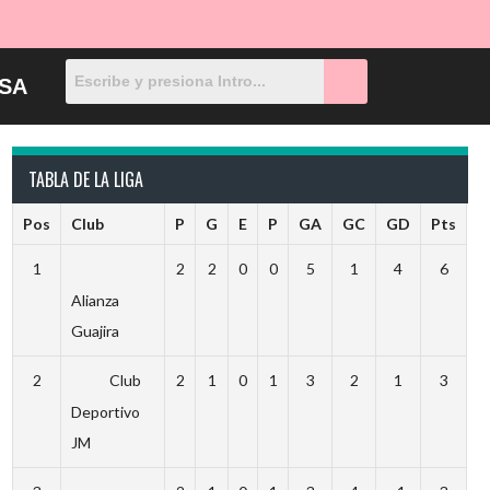
SA
TABLA DE LA LIGA
Pos
Club
P
G
E
P
GA
GC
GD
Pts
1
2
2
0
0
5
1
4
6
Alianza
Guajira
2
Club
2
1
0
1
3
2
1
3
Deportivo
JM