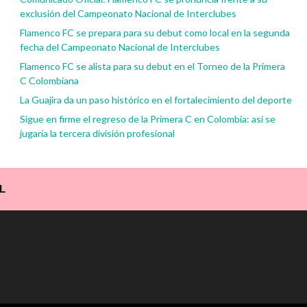
exclusión del Campeonato Nacional de Interclubes
Flamenco FC se prepara para su debut como local en la segunda
fecha del Campeonato Nacional de Interclubes
Flamenco FC se alista para su debut en el Torneo de la Primera
C Colombiana
La Guajira da un paso histórico en el fortalecimiento del deporte
Sigue en firme el regreso de la Primera C en Colombia: así se
jugaría la tercera división profesional
L