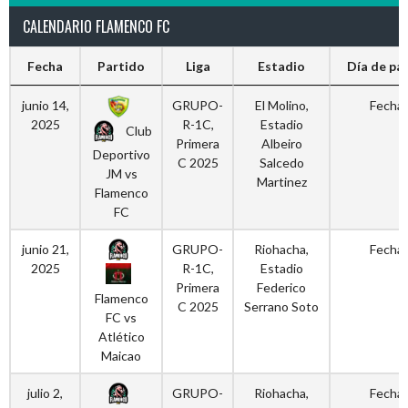
CALENDARIO FLAMENCO FC
Fecha
Partido
Liga
Estadio
Día de pa
junio 14,
GRUPO-
El Molino,
Fecha 
2025
R-1C,
Estadio
Club
Primera
Albeiro
Deportivo
C 2025
Salcedo
JM vs
Martinez
Flamenco
FC
junio 21,
GRUPO-
Riohacha,
Fecha 
2025
R-1C,
Estadio
Primera
Federico
Flamenco
C 2025
Serrano Soto
FC vs
Atlético
Maicao
julio 2,
GRUPO-
Riohacha,
Fecha 