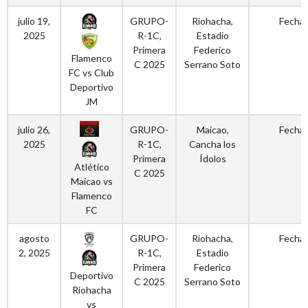
julio 19,
GRUPO-
Riohacha,
Fecha 
2025
R-1C,
Estadio
Primera
Federico
Flamenco
C 2025
Serrano Soto
FC vs Club
Deportivo
JM
julio 26,
GRUPO-
Maicao,
Fecha 
2025
R-1C,
Cancha los
Primera
Ídolos
Atlético
C 2025
Maicao vs
Flamenco
FC
agosto
GRUPO-
Riohacha,
Fecha 
2, 2025
R-1C,
Estadio
Primera
Federico
Deportivo
C 2025
Serrano Soto
Riohacha
vs