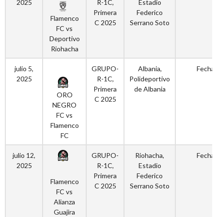
2025
R-1C,
Estadio
Primera
Federico
Flamenco
C 2025
Serrano Soto
FC vs
Deportivo
Riohacha
julio 5,
GRUPO-
Albania,
Fecha 
2025
R-1C,
Polideportivo
Primera
de Albania
ORO
C 2025
NEGRO
FC vs
Flamenco
FC
julio 12,
GRUPO-
Riohacha,
Fecha 
2025
R-1C,
Estadio
Primera
Federico
Flamenco
C 2025
Serrano Soto
FC vs
Alianza
Guajira